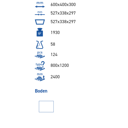
600x400x300
527x338x297
527x338x297
1930
58
124
800x1200
2400
Boden