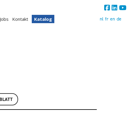
nl
fr
en
de
Jobs
Kontakt
Katalog
BLATT