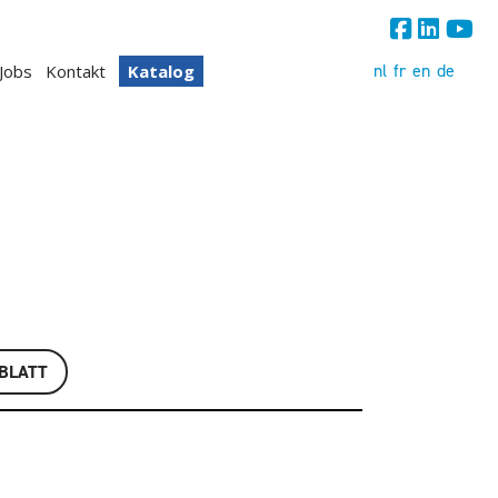
nl
fr
en
de
Jobs
Kontakt
Katalog
BLATT