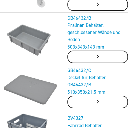
GB46432/B
Pralinen Behälter,
geschlossener Wände und
Boden
503x343x143 mm
GB46432/C
Deckel für Behälter
GB46432/B
510x350x21,5 mm
BV4327
Fahrrad Behälter