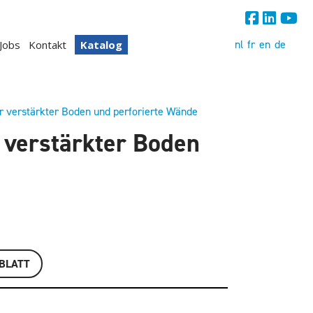
nl
fr
en
de
Jobs
Kontakt
Katalog
er verstärkter Boden und perforierte Wände
r verstärkter Boden
BLATT