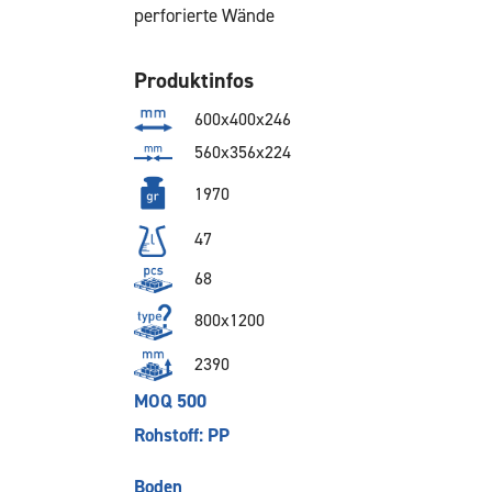
perforierte Wände
Produktinfos
600x400x246
560x356x224
1970
47
68
800x1200
2390
MOQ 500
Rohstoff: PP
Boden