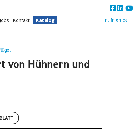
nl
fr
en
de
Jobs
Kontakt
Katalog
flügel
ort von Hühnern und
BLATT