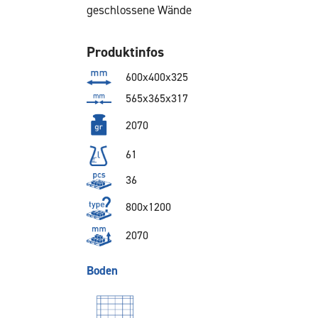
geschlossene Wände
Produktinfos
600x400x325
565x365x317
2070
61
36
800x1200
2070
Boden