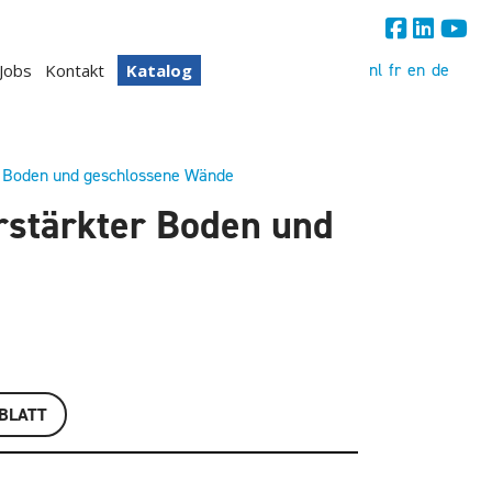
nl
fr
en
de
Jobs
Kontakt
Katalog
r Boden und geschlossene Wände
rstärkter Boden und
BLATT