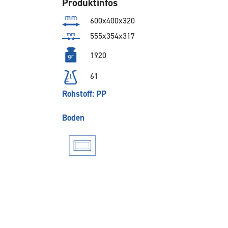
Produktinfos
600x400x320
555x354x317
1920
61
Rohstoff: PP
Boden