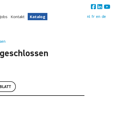
nl
fr
en
de
Jobs
Kontakt
Katalog
sen
 geschlossen
BLATT