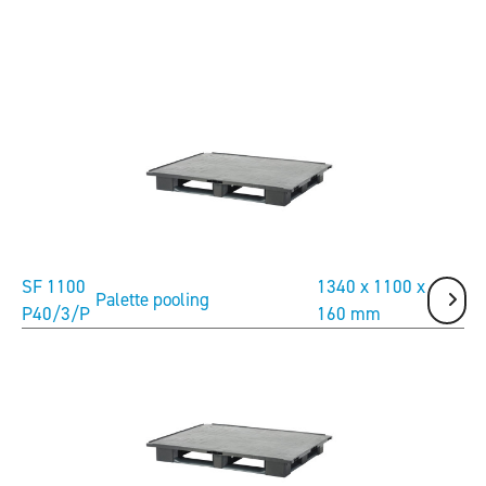
Précédent
Suivant
SF 1100
1340 x 1100 x
Palette pooling
P40/3/P
160 mm
Précédent
Suivant