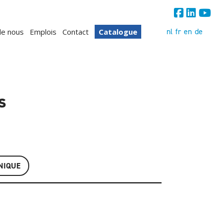
nl
fr
en
de
de nous
Emplois
Contact
Catalogue
s
NIQUE