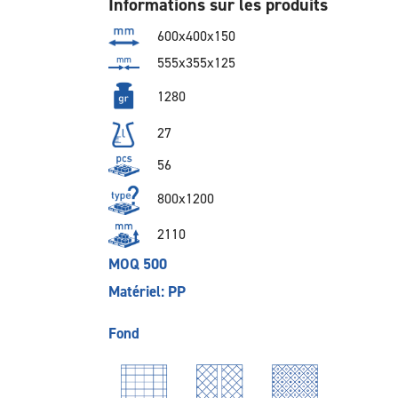
Informations sur les produits
600x400x150
555x355x125
1280
27
56
800x1200
2110
MOQ 500
Matériel: PP
Fond