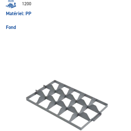
1200
Matériel: PP
Fond
Précédent
Suivant