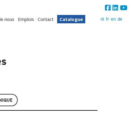
nl
fr
en
de
de nous
Emplois
Contact
Catalogue
es
NIQUE