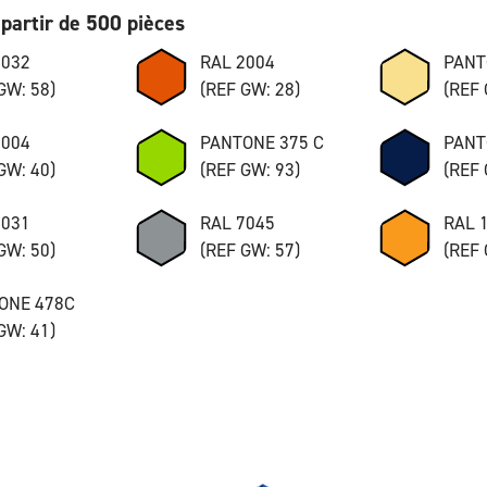
partir de 500 pièces
7032
RAL 2004
PANT
GW: 58)
(REF GW: 28)
(REF 
8004
PANTONE 375 C
PANT
GW: 40)
(REF GW: 93)
(REF 
7031
RAL 7045
RAL 
GW: 50)
(REF GW: 57)
(REF 
ONE 478C
GW: 41)