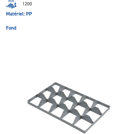
1200
Matériel: PP
Fond
Précédent
Suivant