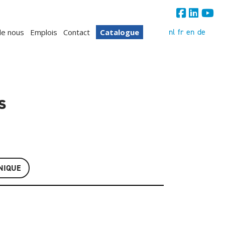
nl
fr
en
de
de nous
Emplois
Contact
Catalogue
s
NIQUE