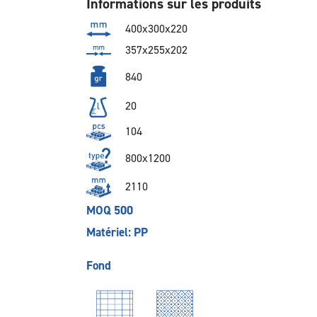
Informations sur les produits
400x300x220
357x255x202
840
20
104
800x1200
2110
MOQ 500
Matériel: PP
Fond