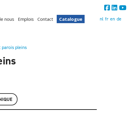
nl
fr
en
de
de nous
Emplois
Contact
Catalogue
 parois pleins
eins
NIQUE