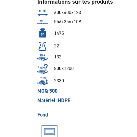
Informations sur les produits
600x400x123
556x356x109
1475
22
132
800x1200
2330
MOQ 500
Matériel: HDPE
Fond