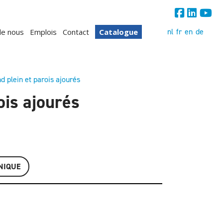
nl
fr
en
de
de nous
Emplois
Contact
Catalogue
d plein et parois ajourés
ois ajourés
NIQUE