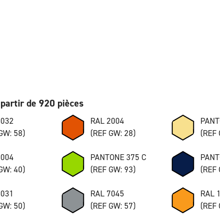
partir de 920 pièces
7032
RAL 2004
PANT
GW: 58)
(REF GW: 28)
(REF 
8004
PANTONE 375 C
PANT
GW: 40)
(REF GW: 93)
(REF 
7031
RAL 7045
RAL 
GW: 50)
(REF GW: 57)
(REF 