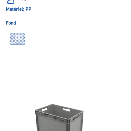
Matériel: PP
Fond
Précédent
Suivant