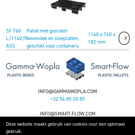
SF 760
Pallet met gesloten
1140 x 760 x
L/1140/P-
bovendek en sleeplatten,
182 mm
ASS
geschikt voor containers
INFO@GAMMAWOPLA.COM
+32 56 85 20 85
INFO@SMART-FLOW.COM
+32 56 28 26 90
Deze website maakt gebruik van cookies voor een optimaal
gebruik.