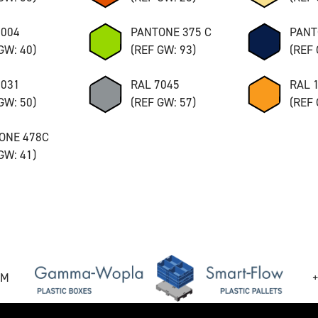
8004
PANTONE 375 C
PANT
GW: 40)
(REF GW: 93)
(REF 
7031
RAL 7045
RAL 
GW: 50)
(REF GW: 57)
(REF 
ONE 478C
GW: 41)
OM
+