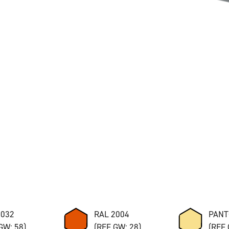
7032
RAL 2004
PANT
GW: 58)
(REF GW: 28)
(REF 