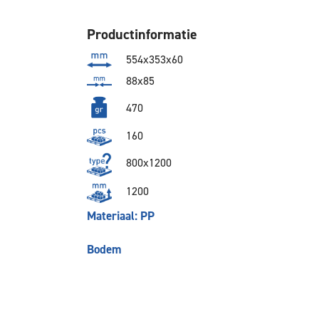
Productinformatie
554x353x60
88x85
470
160
800x1200
1200
Materiaal: PP
Bodem