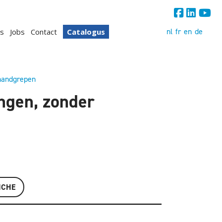
nl
fr
en
de
s
Jobs
Contact
Catalogus
 handgrepen
ngen, zonder
ICHE