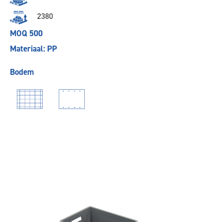
2380
MOQ 500
Materiaal: PP
Bodem
Vorige
Volgende