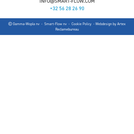
INFO@SMART-FLOW.COM
+32 56 28 26 90
Gamma-Wopla nv - Smart-Flow nv -
Cookie Policy
- Webdesign by
Artex
Reclamebureau