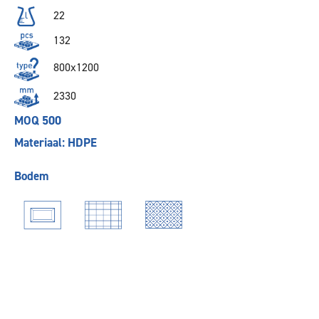
22
132
800x1200
2330
MOQ 500
Materiaal: HDPE
Bodem