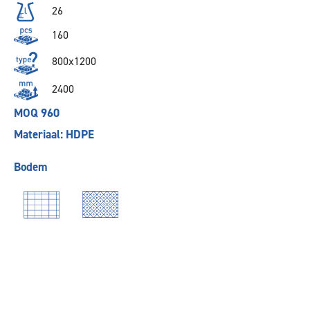
26
160
800x1200
2400
MOQ 960
Materiaal: HDPE
Bodem