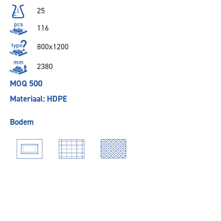
25
116
800x1200
2380
MOQ 500
Materiaal: HDPE
Bodem