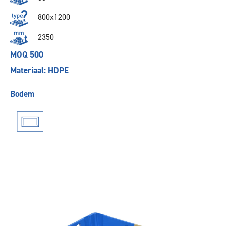
800x1200
2350
MOQ 500
Materiaal: HDPE
Bodem
Vorige
Volgende