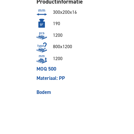
Productinformatie
300x200x16
190
1200
800x1200
1200
MOQ 500
Materiaal: PP
Bodem