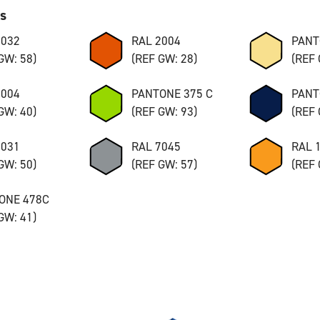
ks
7032
RAL 2004
PANT
GW: 58)
(REF GW: 28)
(REF 
8004
PANTONE 375 C
PANT
GW: 40)
(REF GW: 93)
(REF 
7031
RAL 7045
RAL 
GW: 50)
(REF GW: 57)
(REF 
ONE 478C
GW: 41)