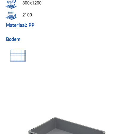
800x1200
2100
Materiaal: PP
Bodem
Vorige
Volgende