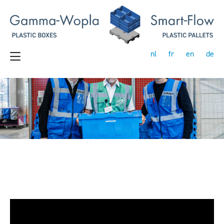
nl
fr
en
de