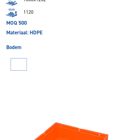
1120
MOQ 500
Materiaal: HDPE
Bodem
Vorige
Volgende