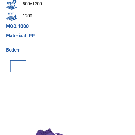
800x1200
1200
MOQ 1000
Materiaal: PP
Bodem
Vorige
Volgende