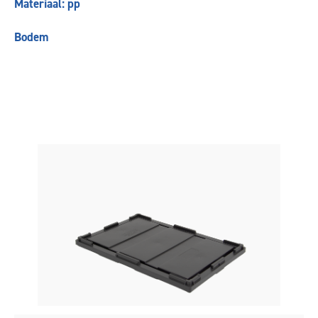
Materiaal: pp
Bodem
Vorige
Volgende